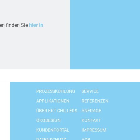
en finden Sie
hier in
PROZESSKÜHLUNG
SERVICE
APPLIKATIONEN
REFERENZEN
ÜBER KKT CHILLERS
ANFRAGE
ÖKODESIGN
KONTAKT
KUNDENPORTAL
IMPRESSUM
DATENSCHUTZ
AGB