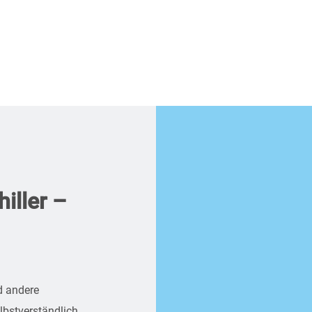
iller –
d andere
bstverständlich.